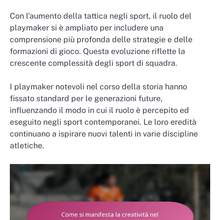
Con l’aumento della tattica negli sport, il ruolo del
playmaker si è ampliato per includere una
comprensione più profonda delle strategie e delle
formazioni di gioco. Questa evoluzione riflette la
crescente complessità degli sport di squadra.
I playmaker notevoli nel corso della storia hanno
fissato standard per le generazioni future,
influenzando il modo in cui il ruolo è percepito ed
eseguito negli sport contemporanei. Le loro eredità
continuano a ispirare nuovi talenti in varie discipline
atletiche.