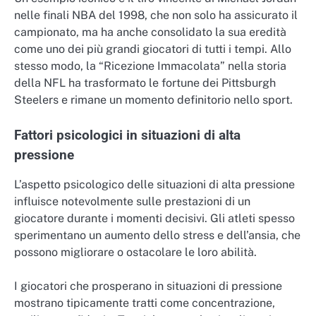
nelle finali NBA del 1998, che non solo ha assicurato il
campionato, ma ha anche consolidato la sua eredità
come uno dei più grandi giocatori di tutti i tempi. Allo
stesso modo, la “Ricezione Immacolata” nella storia
della NFL ha trasformato le fortune dei Pittsburgh
Steelers e rimane un momento definitorio nello sport.
Fattori psicologici in situazioni di alta
pressione
L’aspetto psicologico delle situazioni di alta pressione
influisce notevolmente sulle prestazioni di un
giocatore durante i momenti decisivi. Gli atleti spesso
sperimentano un aumento dello stress e dell’ansia, che
possono migliorare o ostacolare le loro abilità.
I giocatori che prosperano in situazioni di pressione
mostrano tipicamente tratti come concentrazione,