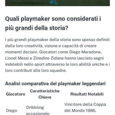
Quali playmaker sono considerati i
più grandi della storia?
I più grandi playmaker della storia sono spesso definiti
dalla loro creatività, visione e capacità di creare
momenti decisivi. Giocatori come Diego Maradona,
Lionel Messi e Zinedine Zidane hanno lasciato segni
indelebili nello sport attraverso le loro abilità uniche e i
loro contributi alle loro squadre.
Analisi comparativa dei playmaker leggendari
Caratteristiche
Giocatore
Risultati Notabili
Chiave
Vincitore della Coppa
Dribbling
Diego
del Mondo 1986,
eccezionale,