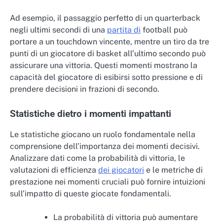
Ad esempio, il passaggio perfetto di un quarterback
negli ultimi secondi di una
partita di
football può
portare a un touchdown vincente, mentre un tiro da tre
punti di un giocatore di basket all’ultimo secondo può
assicurare una vittoria. Questi momenti mostrano la
capacità del giocatore di esibirsi sotto pressione e di
prendere decisioni in frazioni di secondo.
Statistiche dietro i momenti impattanti
Le statistiche giocano un ruolo fondamentale nella
comprensione dell’importanza dei momenti decisivi.
Analizzare dati come la probabilità di vittoria, le
valutazioni di efficienza
dei giocatori
e le metriche di
prestazione nei momenti cruciali può fornire intuizioni
sull’impatto di queste giocate fondamentali.
La probabilità di vittoria può aumentare