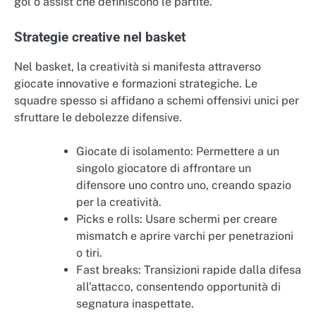
gol o assist che definiscono le partite.
Strategie creative nel basket
Nel basket, la creatività si manifesta attraverso
giocate innovative e formazioni strategiche. Le
squadre spesso si affidano a schemi offensivi unici per
sfruttare le debolezze difensive.
Giocate di isolamento: Permettere a un
singolo giocatore di affrontare un
difensore uno contro uno, creando spazio
per la creatività.
Picks e rolls: Usare schermi per creare
mismatch e aprire varchi per penetrazioni
o tiri.
Fast breaks: Transizioni rapide dalla difesa
all’attacco, consentendo opportunità di
segnatura inaspettate.