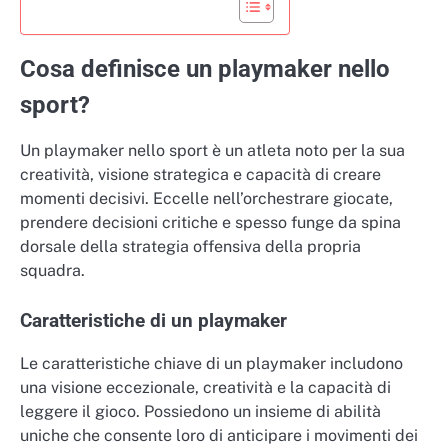
Cosa definisce un playmaker nello
sport?
Un playmaker nello sport è un atleta noto per la sua
creatività, visione strategica e capacità di creare
momenti decisivi. Eccelle nell’orchestrare giocate,
prendere decisioni critiche e spesso funge da spina
dorsale della strategia offensiva della propria
squadra.
Caratteristiche di un playmaker
Le caratteristiche chiave di un playmaker includono
una visione eccezionale, creatività e la capacità di
leggere il gioco. Possiedono un insieme di abilità
uniche che consente loro di anticipare i movimenti dei