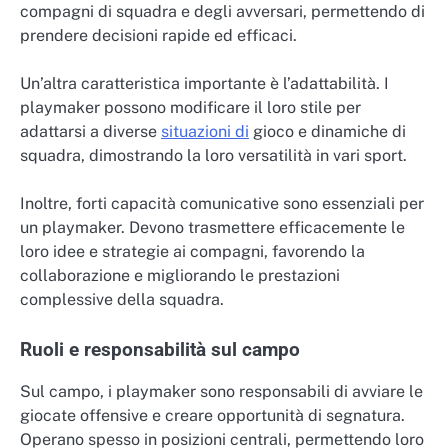
compagni di squadra e degli avversari, permettendo di
prendere decisioni rapide ed efficaci.
Un’altra caratteristica importante è l’adattabilità. I
playmaker possono modificare il loro stile per
adattarsi a diverse
situazioni di
gioco e dinamiche di
squadra, dimostrando la loro versatilità in vari sport.
Inoltre, forti capacità comunicative sono essenziali per
un playmaker. Devono trasmettere efficacemente le
loro idee e strategie ai compagni, favorendo la
collaborazione e migliorando le prestazioni
complessive della squadra.
Ruoli e responsabilità sul campo
Sul campo, i playmaker sono responsabili di avviare le
giocate offensive e creare opportunità di segnatura.
Operano spesso in posizioni centrali, permettendo loro