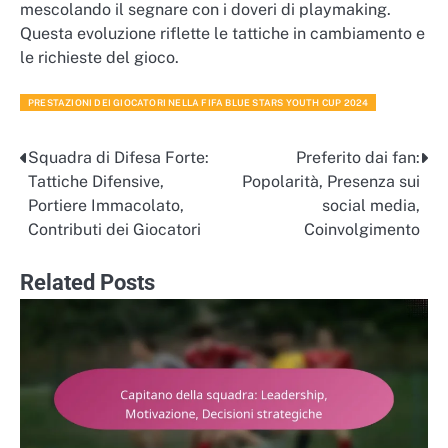
mescolando il segnare con i doveri di playmaking.
Questa evoluzione riflette le tattiche in cambiamento e
le richieste del gioco.
PRESTAZIONI DEI GIOCATORI NELLA FIFA BLUE STARS YOUTH CUP 2024
Squadra di Difesa Forte:
Preferito dai fan:
Post
Tattiche Difensive,
Popolarità, Presenza sui
navigation
Portiere Immacolato,
social media,
Contributi dei Giocatori
Coinvolgimento
Related Posts