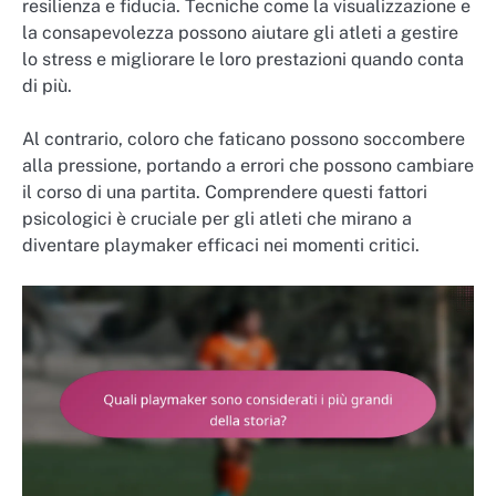
resilienza e fiducia. Tecniche come la visualizzazione e
la consapevolezza possono aiutare gli atleti a gestire
lo stress e migliorare le loro prestazioni quando conta
di più.
Al contrario, coloro che faticano possono soccombere
alla pressione, portando a errori che possono cambiare
il corso di una partita. Comprendere questi fattori
psicologici è cruciale per gli atleti che mirano a
diventare playmaker efficaci nei momenti critici.