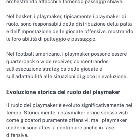
orchestrando attacchi e fornendo passaggi chiave.
Nel basket, i playmaker, tipicamente i playmaker di
ruolo, sono responsabili della distribuzione della palla
e dell’impostazione delle giocate offensive, mostrando
le loro abilità di palleggio e passaggio.
Nel football americano, i playmaker possono essere
quarterback o wide receiver, concentrandosi
sull’esecuzione strategica delle giocate e
sull’adattabilità alle situazioni di gioco in evoluzione.
Evoluzione storica del ruolo del playmaker
Il ruolo del playmaker è evoluto significativamente nel
tempo. Storicamente, i playmaker erano spesso visti
come giocatori puramente offensivi, ma i playmaker
moderni sono attesi a contribuire anche in fase
difensiva.