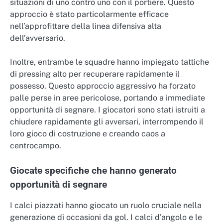
situazioni di uno contro uno con il portiere. Questo
approccio è stato particolarmente efficace
nell’approfittare della linea difensiva alta
dell’avversario.
Inoltre, entrambe le squadre hanno impiegato tattiche
di pressing alto per recuperare rapidamente il
possesso. Questo approccio aggressivo ha forzato
palle perse in aree pericolose, portando a immediate
opportunità di segnare. I giocatori sono stati istruiti a
chiudere rapidamente gli avversari, interrompendo il
loro gioco di costruzione e creando caos a
centrocampo.
Giocate specifiche che hanno generato
opportunità di segnare
I calci piazzati hanno giocato un ruolo cruciale nella
generazione di occasioni da gol. I calci d’angolo e le