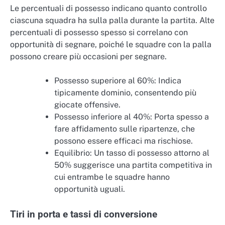
Le percentuali di possesso indicano quanto controllo
ciascuna squadra ha sulla palla durante la partita. Alte
percentuali di possesso spesso si correlano con
opportunità di segnare, poiché le squadre con la palla
possono creare più occasioni per segnare.
Possesso superiore al 60%: Indica
tipicamente dominio, consentendo più
giocate offensive.
Possesso inferiore al 40%: Porta spesso a
fare affidamento sulle ripartenze, che
possono essere efficaci ma rischiose.
Equilibrio: Un tasso di possesso attorno al
50% suggerisce una partita competitiva in
cui entrambe le squadre hanno
opportunità uguali.
Tiri in porta e tassi di conversione