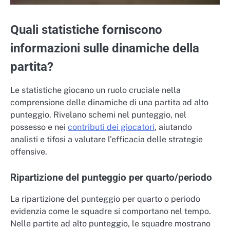
Quali statistiche forniscono
informazioni sulle dinamiche della
partita?
Le statistiche giocano un ruolo cruciale nella
comprensione delle dinamiche di una partita ad alto
punteggio. Rivelano schemi nel punteggio, nel
possesso e nei
contributi dei giocatori
, aiutando
analisti e tifosi a valutare l’efficacia delle strategie
offensive.
Ripartizione del punteggio per quarto/periodo
La ripartizione del punteggio per quarto o periodo
evidenzia come le squadre si comportano nel tempo.
Nelle partite ad alto punteggio, le squadre mostrano