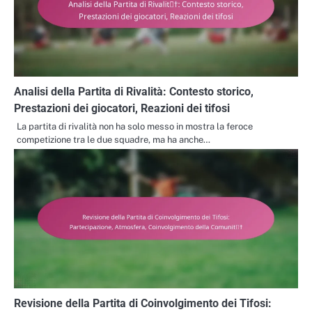
Analisi della Partita di Rivalità: Contesto storico,
Prestazioni dei giocatori, Reazioni dei tifosi
La partita di rivalità non ha solo messo in mostra la feroce
competizione tra le due squadre, ma ha anche…
Revisione della Partita di Coinvolgimento dei Tifosi: