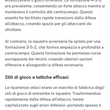
enfatizzavano il gioco offensivo. La formazione 4-3-3
era prevalente, consentendo un forte attacco mentre si
manteneva il controllo del centrocampo. Questo
assetto ha facilitato rapide transizioni dalla difesa
all’attacco, creando spazio per gli attaccanti da
sfruttare.
Al contrario, la squadra avversaria ha optato per una
formazione 3-5-2, che forniva ampiezza e profondità a
centrocampo. Questa formazione ha permesso corse
sovrapposte dai terzini, creando ulteriori opzioni
offensive e allungando la difesa avversaria.
Stili di gioco e tattiche efficaci
Le ripartenze veloci erano un marchio di fabbrica degli
stili di gioco di entrambe le squadre. Trasformandosi
rapidamente dalla difesa all’attacco, hanno
capitalizzato sugli errori difensivi, portando spesso a