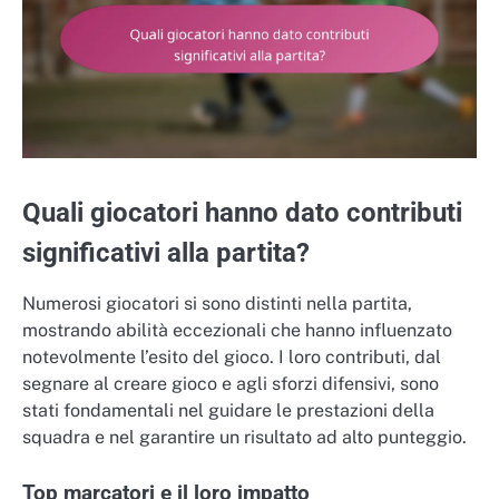
Quali giocatori hanno dato contributi
significativi alla partita?
Numerosi giocatori si sono distinti nella partita,
mostrando abilità eccezionali che hanno influenzato
notevolmente l’esito del gioco. I loro contributi, dal
segnare al creare gioco e agli sforzi difensivi, sono
stati fondamentali nel guidare le prestazioni della
squadra e nel garantire un risultato ad alto punteggio.
Top marcatori e il loro impatto