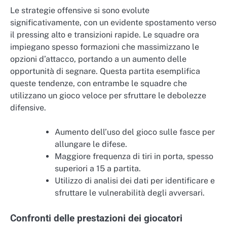
Le strategie offensive si sono evolute
significativamente, con un evidente spostamento verso
il pressing alto e transizioni rapide. Le squadre ora
impiegano spesso formazioni che massimizzano le
opzioni d’attacco, portando a un aumento delle
opportunità di segnare. Questa partita esemplifica
queste tendenze, con entrambe le squadre che
utilizzano un gioco veloce per sfruttare le debolezze
difensive.
Aumento dell’uso del gioco sulle fasce per
allungare le difese.
Maggiore frequenza di tiri in porta, spesso
superiori a 15 a partita.
Utilizzo di analisi dei dati per identificare e
sfruttare le vulnerabilità degli avversari.
Confronti delle prestazioni dei giocatori