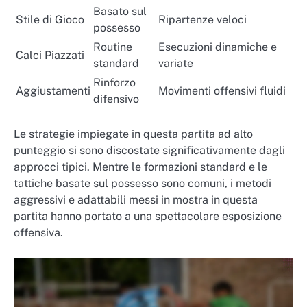
Basato sul
Stile di Gioco
Ripartenze veloci
possesso
Routine
Esecuzioni dinamiche e
Calci Piazzati
standard
variate
Rinforzo
Aggiustamenti
Movimenti offensivi fluidi
difensivo
Le strategie impiegate in questa partita ad alto
punteggio si sono discostate significativamente dagli
approcci tipici. Mentre le formazioni standard e le
tattiche basate sul possesso sono comuni, i metodi
aggressivi e adattabili messi in mostra in questa
partita hanno portato a una spettacolare esposizione
offensiva.