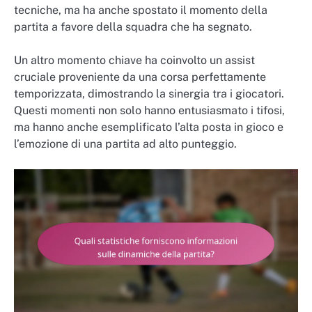
tecniche, ma ha anche spostato il momento della
partita a favore della squadra che ha segnato.
Un altro momento chiave ha coinvolto un assist
cruciale proveniente da una corsa perfettamente
temporizzata, dimostrando la sinergia tra i giocatori.
Questi momenti non solo hanno entusiasmato i tifosi,
ma hanno anche esemplificato l’alta posta in gioco e
l’emozione di una partita ad alto punteggio.