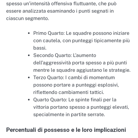
spesso un’intensità offensiva fluttuante, che può
essere analizzata esaminando i punti segnati in
ciascun segmento.
Primo Quarto: Le squadre possono iniziare
con cautela, con punteggi tipicamente più
bassi.
Secondo Quarto: L’aumento
dell’aggressività porta spesso a più punti
mentre le squadre aggiustano le strategie.
Terzo Quarto: I cambi di momentum
possono portare a punteggi esplosivi,
riflettendo cambiamenti tattici.
Quarto Quarto: Le spinte finali per la
vittoria portano spesso a punteggi elevati,
specialmente in partite serrate.
Percentuali di possesso e le loro implicazioni