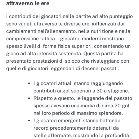
attraverso le ere
I contributi dei giocatori nelle partite ad alto punteggio
sono variati attraverso le diverse ere, influenzati dai
cambiamenti nell’allenamento, nella nutrizione e nella
comprensione tattica. I giocatori moderni mostrano
spesso livelli di forma fisica superiori, consentendo un
gioco ad alta intensità sostenuta. Questa partita ha
presentato prestazioni di spicco che rivaleggiano con
quelle di giocatori leggendari di decenni passati.
I giocatori attuali stanno raggiungendo
contributi ai gol superiori a 30 a stagione.
Rispetto a questo, le leggende del passato
spesso avevano una media di circa 20 gol
nel loro periodo di massimo splendore.
I giocatori emergenti stanno battendo
record precedentemente detenuti da
stelle affermate, mostrando la profondità