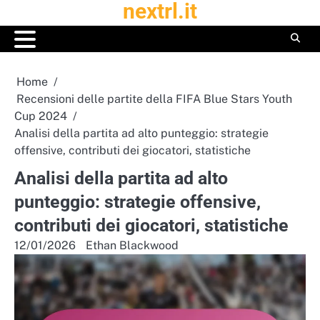
nextrl.it
Skip
to
content
Home
Recensioni delle partite della FIFA Blue Stars Youth
Cup 2024
Analisi della partita ad alto punteggio: strategie
offensive, contributi dei giocatori, statistiche
Analisi della partita ad alto
punteggio: strategie offensive,
contributi dei giocatori, statistiche
12/01/2026
Ethan Blackwood