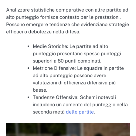
Analizzare statistiche comparative con altre partite ad
alto punteggio fornisce contesto per le prestazioni.
Possono emergere tendenze che evidenziano strategie
efficaci o debolezze nella difesa.
Medie Storiche: Le partite ad alto
punteggio presentano spesso punteggi
superiori a 80 punti combinati.
Metriche Difensive: Le squadre in partite
ad alto punteggio possono avere
valutazioni di efficienza difensiva più
basse.
Tendenze Offensiva: Schemi notevoli
includono un aumento del punteggio nella
seconda metà
delle partite
.