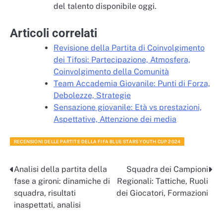
del talento disponibile oggi.
Articoli correlati
Revisione della Partita di Coinvolgimento
dei Tifosi: Partecipazione, Atmosfera,
Coinvolgimento della Comunità
Team Accademia Giovanile: Punti di Forza,
Debolezze, Strategie
Sensazione giovanile: Età vs prestazioni,
Aspettative, Attenzione dei media
RECENSIONI DELLE PARTITE DELLA FIFA BLUE STARS YOUTH CUP 2024
Analisi della partita della
Squadra dei Campioni
Post
fase a gironi: dinamiche di
Regionali: Tattiche, Ruoli
navigation
squadra, risultati
dei Giocatori, Formazioni
inaspettati, analisi